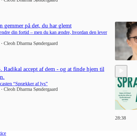
•
n gemmer på det, du har glemt
ndre din fortid – men du kan ændre, hvordan den lever
Cleoh Dharma Søndergaard
•
6. Radikal accept af dem - og at finde hjem til
en.
dcasten “Sprækker af lys”
Cleoh Dharma Søndergaard
•
28:38
tice