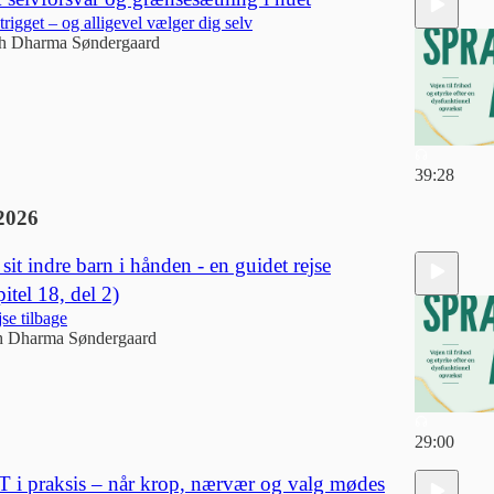
trigget – og alligevel vælger dig selv
h Dharma Søndergaard
39:28
2026
sit indre barn i hånden - en guidet rejse
itel 18, del 2)
jse tilbage
h Dharma Søndergaard
29:00
 i praksis – når krop, nærvær og valg mødes