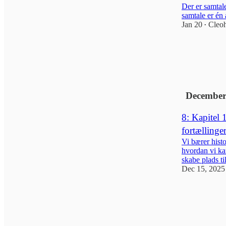
Der er samtal
samtale er én
Jan 20
Cleo
•
2
December
8: Kapitel 
fortællinger
Vi bærer hist
hvordan vi kan
skabe plads t
Dec 15, 2025
1