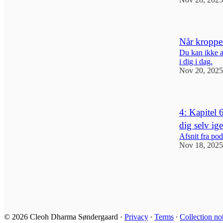
Når kroppe
Du kan ikke æ
i dig i dag.
Nov 20, 2025
4: Kapitel 
dig selv ig
Afsnit fra po
Nov 18, 2025
2
© 2026 Cleoh Dharma Søndergaard
·
Privacy
∙
Terms
∙
Collection no