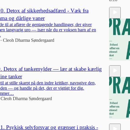
10. Detox af sikkerhedsadfærd - Væk fra
ama og dårlige vaner
e til at aflære de gentagende handlinger, der giver
men langvarig uro — især når du er voksen barn af en
…
Cleoh Dharma Søndergaard
•
9. Detox af tankemylder — lær at skabe kærlig
dine tanker
18:25
til at stille skarpt på den indre kritiker, navngive den,
 den — og handle på det, der er vigtigt for dig.
ommer…
Cleoh Dharma Søndergaard
11. Psykisk selvforsvar og grænser i praksis -