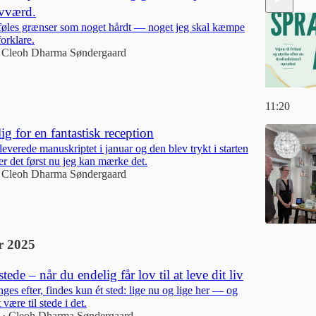
lvværd.
41:57
føles grænser som noget hårdt — noget jeg skal kæmpe
forklare.
Cleoh Dharma Søndergaard
11:20
 for en fantastisk reception
everede manuskriptet i januar og den blev trykt i starten
er det først nu jeg kan mærke det.
Cleoh Dharma Søndergaard
 2025
stede – når du endelig får lov til at leve dit liv
nges efter, findes kun ét sted: lige nu og lige her — og
være til stede i det.
Cleoh Dharma Søndergaard