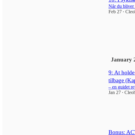
Når du bliver 
Feb 27
Cleo
•
3
1
January 
9: At holde 
tilbage (Kap
– en guidet re
Jan 27
Cleo
•
Bonus: ACT