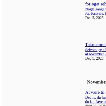
for øget se
Nogle gange 
for, forsvare, 
Dec 5, 2025
•
1
Taknemmelig
Selvom jeg afl
af november, 
Dec 5, 2025
•
1
November
At være til 
Det liv, du læ
du kan lære at 
Nov 28, 2025