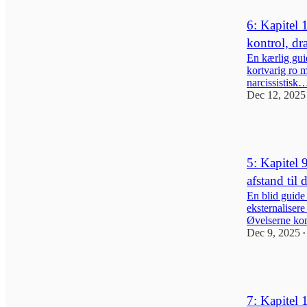
6: Kapitel 
kontrol, dr
En kærlig guid
kortvarig ro 
narcissistisk
Dec 12, 2025
1
5: Kapitel 
afstand til 
En blid guide 
eksternalisere
Øvelserne k
Dec 9, 2025
•
1
7: Kapitel 