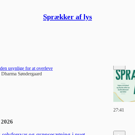
Sprækker af lys
Discussions
-beretninger fra virkeligheden
den usynlige for at overleve
 Dharma Søndergaard
27:41
 2026
 selvforsvar og grænsesætning i nuet