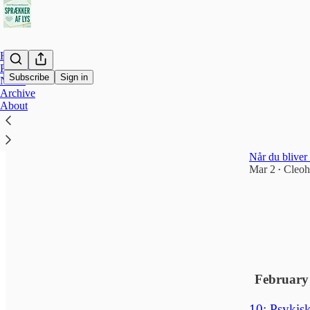
Home
Podcast
Subscribe
Sign in
Notes
Archive
About
Latest
Top
Bonus: Case
Når du bliver 
Mar 2
Cleoh
•
February
10: Psykisk