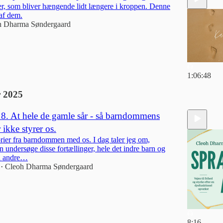
er, som bliver hængende lidt længere i kroppen. Denne
 af dem.
h Dharma Søndergaard
1:06:48
 2025
18. At hele de gamle sår - så barndommens
 ikke styrer os.
orier fra barndommen med os. I dag taler jeg om,
 undersøge disse fortællinger, hele det indre barn og
il andre…
Cleoh Dharma Søndergaard
•
8:16