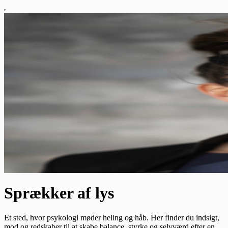
Sprækker af lys
Et sted, hvor psykologi møder heling og håb. Her finder du indsigt,
mod og redskaber til at skabe balance, styrke og selvværd efter en