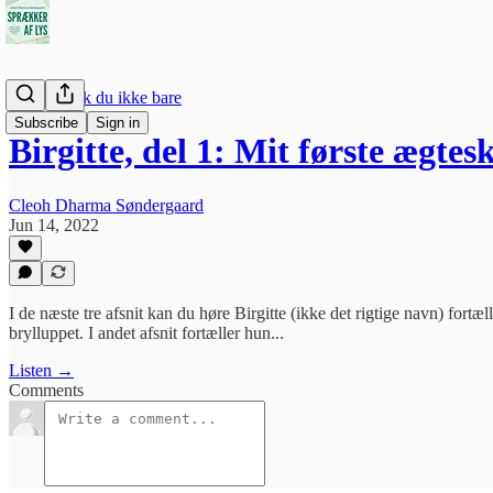
Hvorfor gik du ikke bare
Subscribe
Sign in
Birgitte, del 1: Mit første ægte
Cleoh Dharma Søndergaard
Jun 14, 2022
I de næste tre afsnit kan du høre Birgitte (ikke det rigtige navn) for
brylluppet. I andet afsnit fortæller hun...
Listen →
Comments