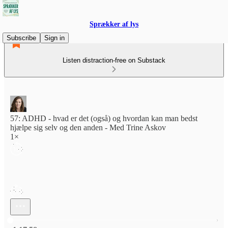
Sprækker af lys
Subscribe
Sign in
Listen distraction-free on Substack
57: ADHD - hvad er det (også) og hvordan kan man bedst
hjælpe sig selv og den anden - Med Trine Askov
1×
Current time: 0:00 / Total time: -1:17:58