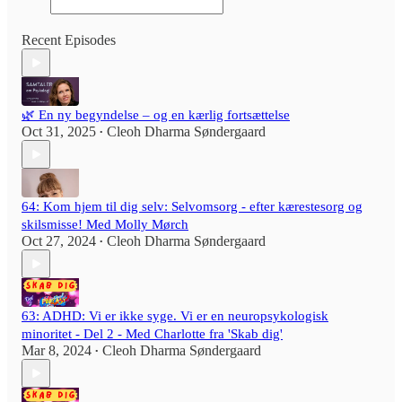
Recent Episodes
🌿 En ny begyndelse – og en kærlig fortsættelse
Oct 31, 2025
Cleoh Dharma Søndergaard
•
64: Kom hjem til dig selv: Selvomsorg - efter kærestesorg og
skilsmisse! Med Molly Mørch
Oct 27, 2024
Cleoh Dharma Søndergaard
•
63: ADHD: Vi er ikke syge. Vi er en neuropsykologisk
minoritet - Del 2 - Med Charlotte fra 'Skab dig'
Mar 8, 2024
Cleoh Dharma Søndergaard
•