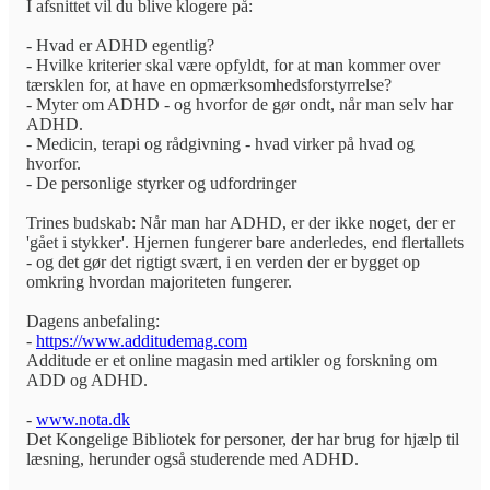
I afsnittet vil du blive klogere på:
- Hvad er ADHD egentlig?
- Hvilke kriterier skal være opfyldt, for at man kommer over
tærsklen for, at have en opmærksomhedsforstyrrelse?
- Myter om ADHD - og hvorfor de gør ondt, når man selv har
ADHD.
- Medicin, terapi og rådgivning - hvad virker på hvad og
hvorfor.
- De personlige styrker og udfordringer
Trines budskab: Når man har ADHD, er der ikke noget, der er
'gået i stykker'. Hjernen fungerer bare anderledes, end flertallets
- og det gør det rigtigt svært, i en verden der er bygget op
omkring hvordan majoriteten fungerer.
Dagens anbefaling:
-
https://www.additudemag.com
Additude er et online magasin med artikler og forskning om
ADD og ADHD.
-
www.nota.dk
Det Kongelige Bibliotek for personer, der har brug for hjælp til
læsning, herunder også studerende med ADHD.