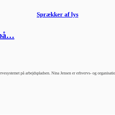
Sprækker af lys
r på…
 nervesystemet på arbejdspladsen. Nina Jensen er erhvervs- og organisat