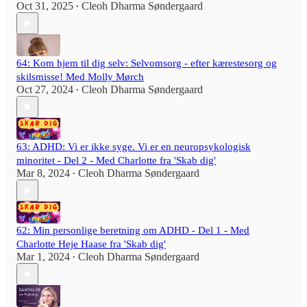
Oct 31, 2025
Cleoh Dharma Søndergaard
•
64: Kom hjem til dig selv: Selvomsorg - efter kærestesorg og
skilsmisse! Med Molly Mørch
Oct 27, 2024
Cleoh Dharma Søndergaard
•
63: ADHD: Vi er ikke syge. Vi er en neuropsykologisk
minoritet - Del 2 - Med Charlotte fra 'Skab dig'
Mar 8, 2024
Cleoh Dharma Søndergaard
•
62: Min personlige beretning om ADHD - Del 1 - Med
Charlotte Heje Haase fra 'Skab dig'
Mar 1, 2024
Cleoh Dharma Søndergaard
•