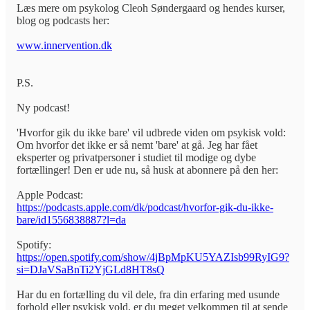
Læs mere om psykolog Cleoh Søndergaard og hendes kurser,
blog og podcasts her:
www.innervention.dk
P.S.
Ny podcast!
'Hvorfor gik du ikke bare' vil udbrede viden om psykisk vold:
Om hvorfor det ikke er så nemt 'bare' at gå. Jeg har fået
eksperter og privatpersoner i studiet til modige og dybe
fortællinger! Den er ude nu, så husk at abonnere på den her:
Apple Podcast:
https://podcasts.apple.com/dk/podcast/hvorfor-gik-du-ikke-
bare/id1556838887?l=da
Spotify:
https://open.spotify.com/show/4jBpMpKU5YAZIsb99RyIG9?
si=DJaVSaBnTi2YjGLd8HT8sQ
Har du en fortælling du vil dele, fra din erfaring med usunde
forhold eller psykisk vold, er du meget velkommen til at sende