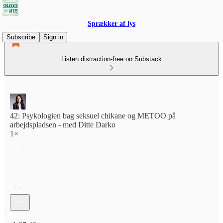
Sprækker af lys
Subscribe
Sign in
Listen distraction-free on Substack
42: Psykologien bag seksuel chikane og METOO på
arbejdspladsen - med Ditte Darko
1×
Current time: 0:00 / Total time: -1:07:42