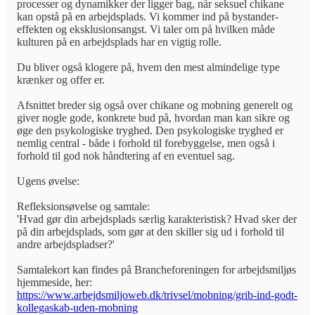
processer og dynamikker der ligger bag, når seksuel chikane
kan opstå på en arbejdsplads. Vi kommer ind på bystander-
effekten og eksklusionsangst. Vi taler om på hvilken måde
kulturen på en arbejdsplads har en vigtig rolle.
Du bliver også klogere på, hvem den mest almindelige type
krænker og offer er.
Afsnittet breder sig også over chikane og mobning generelt og
giver nogle gode, konkrete bud på, hvordan man kan sikre og
øge den psykologiske tryghed. Den psykologiske tryghed er
nemlig central - både i forhold til forebyggelse, men også i
forhold til god nok håndtering af en eventuel sag.
Ugens øvelse:
Refleksionsøvelse og samtale:
'Hvad gør din arbejdsplads særlig karakteristisk? Hvad sker der
på din arbejdsplads, som gør at den skiller sig ud i forhold til
andre arbejdspladser?'
Samtalekort kan findes på Brancheforeningen for arbejdsmiljøs
hjemmeside, her:
https://www.arbejdsmiljoweb.dk/trivsel/mobning/grib-ind-godt-
kollegaskab-uden-mobning