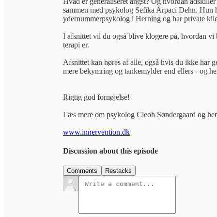
Hvad er generaliseret angst? Og hvordan adskiller
sammen med psykolog Sefika Arpaci Dehn. Hun har
ydernummerpsykolog i Herning og har private kli
I afsnittet vil du også blive klogere på, hvordan 
terapi er.
Afsnittet kan høres af alle, også hvis du ikke har 
mere bekymring og tankemylder end ellers - og her 
Rigtig god fornøjelse!
Læs mere om psykolog Cleoh Søndergaard og hende
www.innervention.dk
Discussion about this episode
Comments
Restacks