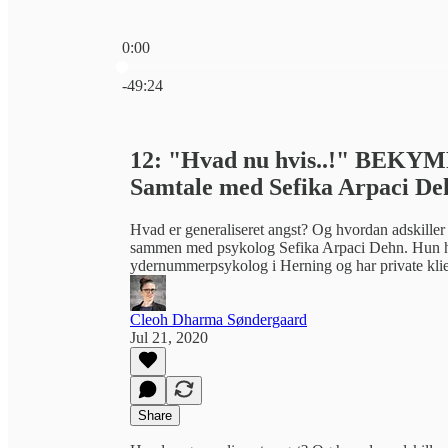
0:00
Current time: 0:00 / Total time: -49:24
-49:24
12: "Hvad nu hvis..!" BEKYMR
Samtale med Sefika Arpaci De
Hvad er generaliseret angst? Og hvordan adskiller
sammen med psykolog Sefika Arpaci Dehn. Hun har
ydernummerpsykolog i Herning og har private klien
Cleoh Dharma Søndergaard
Jul 21, 2020
Share