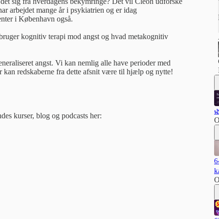
 det sig fra hverdagens bekymringe? Det vil Cleoh udforske
 arbejdet mange år i psykiatrien og er idag
enter i København også.
vi bruger kognitiv terapi mod angst og hvad metakognitiv
generaliseret angst. Vi kan nemlig alle have perioder med
kan redskaberne fra dette afsnit være til hjælp og nytte!

s kurser, blog og podcasts her:
O
6
k
O