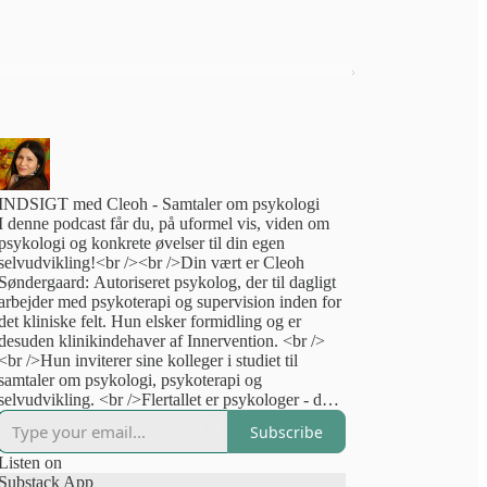
INDSIGT med Cleoh - Samtaler om psykologi
I denne podcast får du, på uformel vis, viden om
psykologi og konkrete øvelser til din egen
selvudvikling!<br /><br />Din vært er Cleoh
Søndergaard: Autoriseret psykolog, der til dagligt
arbejder med psykoterapi og supervision inden for
det kliniske felt. Hun elsker formidling og er
desuden klinikindehaver af Innervention. <br />
<br />Hun inviterer sine kolleger i studiet til
samtaler om psykologi, psykoterapi og
selvudvikling. <br />Flertallet er psykologer - de
har alle noget vigtigt på hjertet, som de brænder
Subscribe
for!<br /><br />I podcasten finder du også solo-
afsnit, hvor hun deler sin viden om en række
Listen on
emner som selvværd, den indre selvkritiker, stress,
Substack App