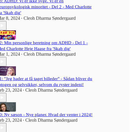
3: ADHD: Vi er ikke syge. Vi er en
formidling og foredrag.<br /><br />Hun er
europsykologisk minoritet - Del 2 - Med Charlotte
anerkendt for sin terapeutiske stil og har en bred
ra 'Skab dig'
erfaring, men forbliver nysgerrig og sulten på
ar 8, 2024
Cleoh Dharma Søndergaard
viden.<br /><br /><b>Metodisk, filosofisk og
•
praktisk er hendes hjerte i ACT; Acceptance and
Commitment Therapy. </b><br /><br />Denne har
sit oprindelige ophav i buddhistisk psykologi og er
en moderne 3. bølge adfærdsterapi, der blandt
2: Min personlige beretning om ADHD - Del 1 -
andet arbejder med følelser, selvomsorg, heling,
ed Charlotte Heje Haase fra 'Skab dig'
metakognition - og har værdier for øje som en
ar 1, 2024
Cleoh Dharma Søndergaard
•
central rød tråd.
1: "Jeg hader at få taget billeder" - Sådan bliver du
otogen og selvsikker, selvom du ryster indeni!
eb 23, 2024
Cleoh Dharma Søndergaard
•
0: Ny sæson - Nye planer. Hvad der venter i 2024!
eb 23, 2024
Cleoh Dharma Søndergaard
•