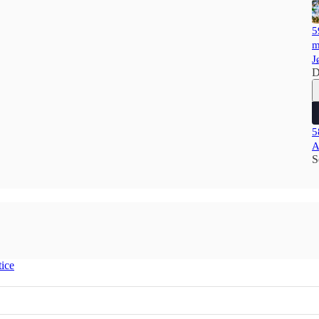
5
m
J
D
5
A
S
tice