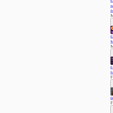
6
n
f
M
6
M
M
6
f
F
6
F