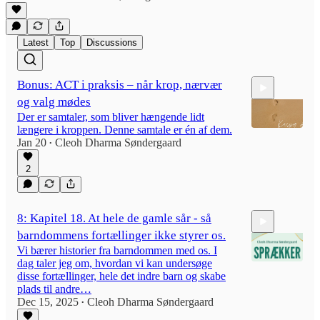
29:00
Latest
Top
Discussions
Bonus: ACT i praksis – når krop, nærvær
og valg mødes
Der er samtaler, som bliver hængende lidt
længere i kroppen. Denne samtale er én af dem.
Jan 20
Cleoh Dharma Søndergaard
•
2
1:06:48
8: Kapitel 18. At hele de gamle sår - så
barndommens fortællinger ikke styrer os.
Vi bærer historier fra barndommen med os. I
dag taler jeg om, hvordan vi kan undersøge
disse fortællinger, hele det indre barn og skabe
plads til andre…
Dec 15, 2025
Cleoh Dharma Søndergaard
8:16
•