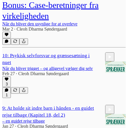
Bonus: Case-beretninger fra
virkeligheden
Når du bliver den usynlige for at overleve
Mar 2
Cleoh Dharma Søndergaard
•
10: Psykisk selvforsvar og grænsesætning i
nuet
Når du bliver trigget – og alligevel vælger dig selv
Feb 27
Cleoh Dharma Søndergaard
•
3
39:28
1
9: At holde sit indre barn i hånden - en guidet
rejse tilbage (Kapitel 18, del 2)
– en guidet rejse tilbage
Jan 27
Cleoh Dharma Søndergaard
•