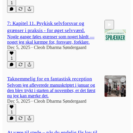
1
7: Kapitel 11. Psykisk selvforsvar og
grænser i praksis - for øget selvværd.
Nogle gange føles grænser som noget hårdt —
noget jeg skal kæmpe for, forsvare, forklare.
Dec 5, 2025
Cleoh Dharma Søndergaard
•
1
11:20
Taknemmelig for en fantastisk reception
Selvom jeg afleverede manuskriptet i januar og
den blev trykt i starten af november, er det først
nu jeg kan mærke det.
Dec 5, 2025
Cleoh Dharma Søndergaard
•
1
At være til stede – når du endelig får lov til