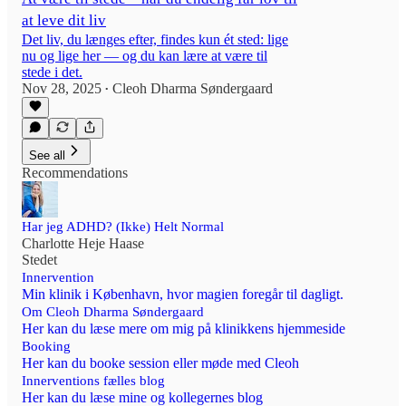
at leve dit liv
Det liv, du længes efter, findes kun ét sted: lige
nu og lige her — og du kan lære at være til
stede i det.
Nov 28, 2025
Cleoh Dharma Søndergaard
•
See all
Recommendations
Har jeg ADHD? (Ikke) Helt Normal
Charlotte Heje Haase
Stedet
Innervention
Min klinik i København, hvor magien foregår til dagligt.
Om Cleoh Dharma Søndergaard
Her kan du læse mere om mig på klinikkens hjemmeside
Booking
Her kan du booke session eller møde med Cleoh
Innerventions fælles blog
Her kan du læse mine og kollegernes blog