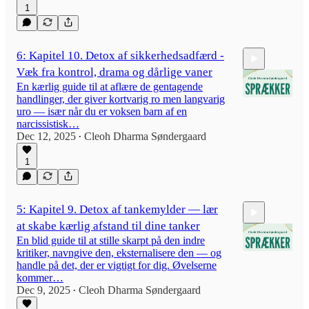
1
6: Kapitel 10. Detox af sikkerhedsadfærd -
Væk fra kontrol, drama og dårlige vaner
En kærlig guide til at aflære de gentagende
handlinger, der giver kortvarig ro men langvarig
uro — især når du er voksen barn af en
narcissistisk…
Dec 12, 2025
Cleoh Dharma Søndergaard
18:25
•
1
5: Kapitel 9. Detox af tankemylder — lær
at skabe kærlig afstand til dine tanker
En blid guide til at stille skarpt på den indre
kritiker, navngive den, eksternalisere den — og
handle på det, der er vigtigt for dig. Øvelserne
kommer…
Dec 9, 2025
Cleoh Dharma Søndergaard
41:57
•