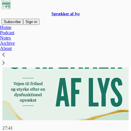
Sprækker af lys
Subscribe
Sign in
Home
Podcast
Notes
Archive
About
27:41